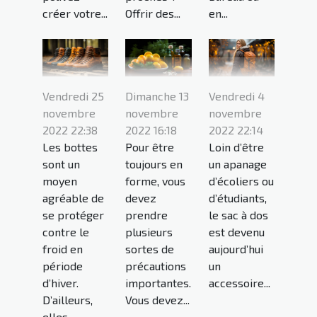
créer votre...
Offrir des...
en...
Vendredi 25
Dimanche 13
Vendredi 4
novembre
novembre
novembre
2022 22:38
2022 16:18
2022 22:14
Les bottes
Pour être
Loin d’être
sont un
toujours en
un apanage
moyen
forme, vous
d’écoliers ou
agréable de
devez
d’étudiants,
se protéger
prendre
le sac à dos
contre le
plusieurs
est devenu
froid en
sortes de
aujourd’hui
période
précautions
un
d’hiver.
importantes.
accessoire...
D’ailleurs,
Vous devez...
elles...