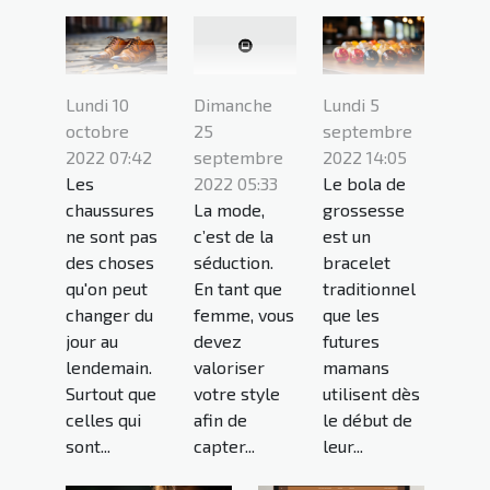
Lundi 10
Lundi 5
Dimanche
octobre
septembre
25
2022 07:42
2022 14:05
septembre
Les
Le bola de
2022 05:33
chaussures
grossesse
La mode,
ne sont pas
est un
c’est de la
des choses
bracelet
séduction.
qu'on peut
traditionnel
En tant que
changer du
que les
femme, vous
jour au
futures
devez
lendemain.
mamans
valoriser
Surtout que
utilisent dès
votre style
celles qui
le début de
afin de
sont...
leur...
capter...