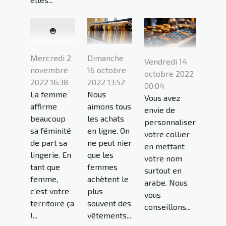
Dimanche
Mercredi 2
Vendredi 14
16 octobre
novembre
octobre 2022
2022 13:52
2022 16:38
00:04
Nous
La femme
Vous avez
aimons tous
affirme
envie de
les achats
beaucoup
personnaliser
en ligne. On
sa féminité
votre collier
ne peut nier
de part sa
en mettant
que les
lingerie. En
votre nom
femmes
tant que
surtout en
achètent le
femme,
arabe. Nous
plus
c'est votre
vous
souvent des
territoire ça
conseillons...
vêtements...
!...