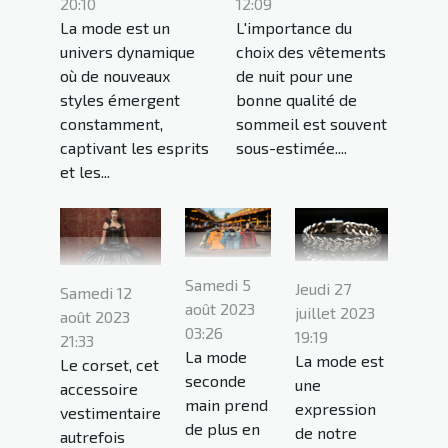
20:10
12:09
La mode est un
L'importance du
univers dynamique
choix des vêtements
où de nouveaux
de nuit pour une
styles émergent
bonne qualité de
constamment,
sommeil est souvent
captivant les esprits
sous-estimée....
et les...
Samedi 5
Jeudi 27
Samedi 12
août 2023
juillet 2023
août 2023
03:26
19:19
21:33
La mode
La mode est
Le corset, cet
seconde
une
accessoire
main prend
expression
vestimentaire
de plus en
de notre
autrefois