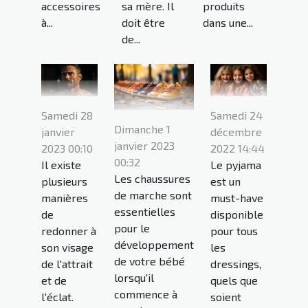
accessoires
sa mère. Il
produits
à...
doit être
dans une...
de...
Samedi 28
Samedi 24
Dimanche 1
janvier
décembre
janvier 2023
2023 00:10
2022 14:44
00:32
Il existe
Le pyjama
Les chaussures
plusieurs
est un
de marche sont
manières
must-have
essentielles
de
disponible
pour le
redonner à
pour tous
développement
son visage
les
de votre bébé
de l'attrait
dressings,
lorsqu'il
et de
quels que
commence à
l'éclat.
soient