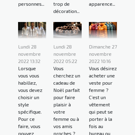
personnes...
trop de
apparence...
décoration...
Lundi 28
Lundi 28
Dimanche 27
novembre
novembre
novembre
2022 13:32
2022 05:22
2022 10:16
Lorsque
Vous
Vous désirez
vous vous
cherchez un
acheter une
habillez,
cadeau de
veste pour
vous devez
Noël parfait
femme ?
choisir un
pour faire
C’est un
style
plaisir à
vêtement
spécifique.
votre
qui peut se
Pour ce
femme ou à
porter à la
faire, vous
vos amis
fois au
pouvez
proches ?
bureau ou