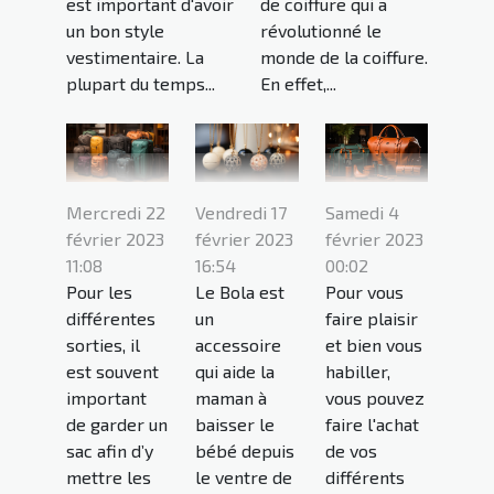
est important d'avoir
de coiffure qui a
un bon style
révolutionné le
vestimentaire. La
monde de la coiffure.
plupart du temps...
En effet,...
Mercredi 22
Vendredi 17
Samedi 4
février 2023
février 2023
février 2023
11:08
16:54
00:02
Pour les
Le Bola est
Pour vous
différentes
un
faire plaisir
sorties, il
accessoire
et bien vous
est souvent
qui aide la
habiller,
important
maman à
vous pouvez
de garder un
baisser le
faire l'achat
sac afin d’y
bébé depuis
de vos
mettre les
le ventre de
différents