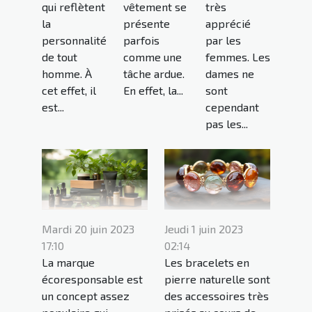
qui reflètent
vêtement se
très
la
présente
apprécié
personnalité
parfois
par les
de tout
comme une
femmes. Les
homme. À
tâche ardue.
dames ne
cet effet, il
En effet, la...
sont
est...
cependant
pas les...
Mardi 20 juin 2023
Jeudi 1 juin 2023
17:10
02:14
La marque
Les bracelets en
écoresponsable est
pierre naturelle sont
un concept assez
des accessoires très