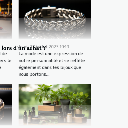
Jeudi 27 juillet 2023 19:19
lors d'un achat ?
 de
La mode est une expression de
ers le
notre personnalité et se reflète
e
également dans les bijoux que
nous portons....