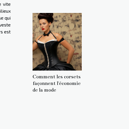
 vite
ilieux
se qui
 veste
rs est
Comment les corsets
façonnent l'économie
de la mode