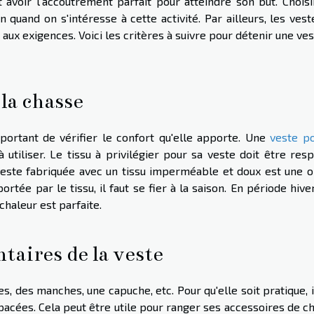
t avoir l'accoutrement parfait pour atteindre son but. Choisi
 quand on s'intéresse à cette activité. Par ailleurs, les ves
x exigences. Voici les critères à suivre pour détenir une ves
 la chasse
mportant de vérifier le confort qu'elle apporte. Une
veste po
tiliser. Le tissu à privilégier pour sa veste doit être resp
 veste fabriquée avec un tissu imperméable et doux est une o
rtée par le tissu, il faut se fier à la saison. En période hive
haleur est parfaite.
taires de la veste
, des manches, une capuche, etc. Pour qu'elle soit pratique, i
pacées. Cela peut être utile pour ranger ses accessoires de c