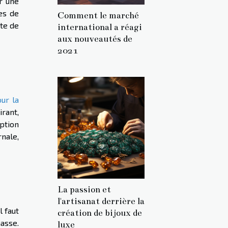
r une
tes de
Comment le marché
te de
international a réagi
aux nouveautés de
2021
ur la
irant,
ption
rnale,
La passion et
l'artisanat derrière la
l faut
création de bijoux de
hasse.
luxe