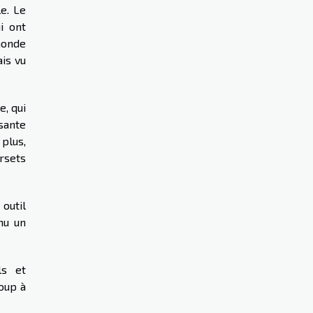
e. Le
i ont
monde
is vu
, qui
ssante
plus,
rsets
outil
nu un
ls et
oup à