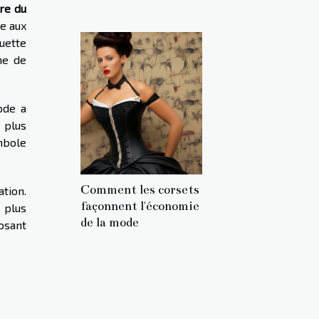
ire du
re aux
ouette
ne de
ode a
 plus
mbole
Comment les corsets
tion.
façonnent l'économie
 plus
de la mode
posant