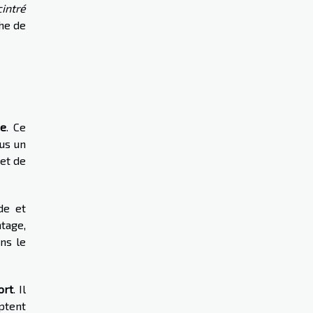
cintré
che de
ne
. Ce
us un
 et de
de et
tage,
ns le
ort
. Il
optent