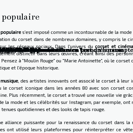
e populaire
 populaire
s'est imposé comme un incontournable de la mode 
lisation du corset dans de nombreux domaines, y compris le ci
ur les réseaux sociaux. Dans l'univers du
corset et ciném
s actuelles ?
x nouveautés de 2021
de bijoux de luxe
 la mode
anté des femmes
ans l'économie
dre ?
bracelet de luxe
: comment s’y prendre ?
des boucles permanentes en tant qu'homme
en diamant
 tenues coquines excitantes ?
s pyjamas
 2023.
aky Blinders ?
e la bola de grossesse ?
 ?
 pour bébé et les facteurs en prendre en compte 
 ?
?
os ?
se!
ts en ligne ?
arabe ?
mager vos chaussures
ue ?
 ligne ?
s
es critères importants
s et où les trouver ?
rt ?
bé ?
ément distinctif dans leurs œuvres, créant ainsi des person
 Pensez à "Moulin Rouge" ou "Marie Antoinette", où le corset 
tique et l'époque historique.
 musique
, des artistes innovants ont associé le corset à leur
le corset iconique dans les années 80 avec son corset con
nine. Plus récemment, le corset a trouvé une nouvelle vie grâ
 de la mode et les célébrités sur Instagram, par exemple, ont
es tenues quotidiennes et des looks de tapis rouge.
 alliance puissante pour la renaissance du corset dans la
es ont utilisé leurs plateformes pour réinterpréter ce vêt