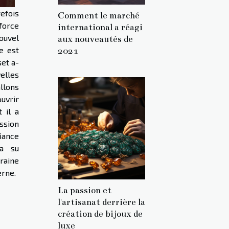
efois
Comment le marché
force
international a réagi
ouvel
aux nouveautés de
le est
2021
set a-
velles
llons
uvrir
 il a
ssion
iance
 a su
raine
erne.
La passion et
l'artisanat derrière la
création de bijoux de
luxe