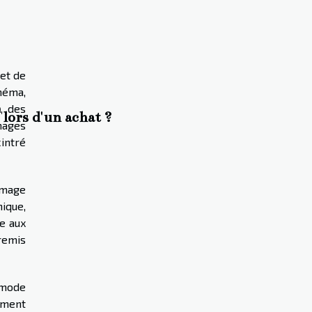
et de
néma,
a
, des
lors d'un achat ?
nages
cintré
 image
ique,
ce aux
 remis
 mode
ement