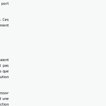
e port
. Ces
ement
raient
t pas
s que
ution
essor
t une
ction