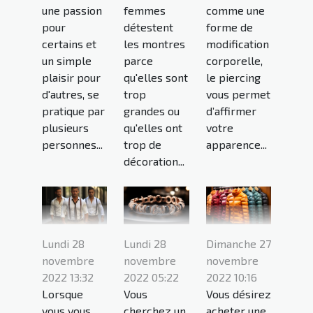
une passion
femmes
comme une
pour
détestent
forme de
certains et
les montres
modification
un simple
parce
corporelle,
plaisir pour
qu'elles sont
le piercing
d'autres, se
trop
vous permet
pratique par
grandes ou
d’affirmer
plusieurs
qu'elles ont
votre
personnes...
trop de
apparence...
décoration...
Lundi 28
Lundi 28
Dimanche 27
novembre
novembre
novembre
2022 13:32
2022 05:22
2022 10:16
Lorsque
Vous
Vous désirez
vous vous
cherchez un
acheter une