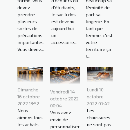
forme, vous
d’écoliers ou
beaucoup sa
devez
d’étudiants,
féminité de
prendre
le sac à dos
part sa
plusieurs
est devenu
lingerie. En
sortes de
aujourd’hui
tant que
précautions
un
femme, c'est
importantes.
accessoire...
votre
Vous devez...
territoire ça
!...
Dimanche
Lundi 10
Vendredi 14
16 octobre
octobre
octobre 2022
2022 13:52
2022 07:42
00:04
Nous
Les
Vous avez
aimons tous
chaussures
envie de
les achats
ne sont pas
personnaliser