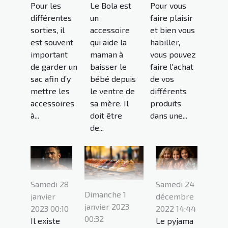
Pour les
Le Bola est
Pour vous
différentes
un
faire plaisir
sorties, il
accessoire
et bien vous
est souvent
qui aide la
habiller,
important
maman à
vous pouvez
de garder un
baisser le
faire l'achat
sac afin d’y
bébé depuis
de vos
mettre les
le ventre de
différents
accessoires
sa mère. Il
produits
à...
doit être
dans une...
de...
Samedi 28
Samedi 24
Dimanche 1
janvier
décembre
janvier 2023
2023 00:10
2022 14:44
00:32
Il existe
Le pyjama