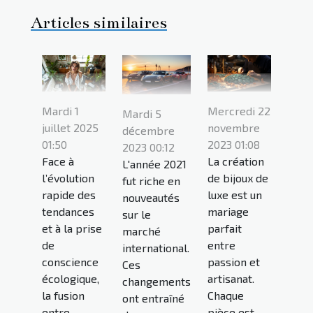
Articles similaires
Mercredi 22
Mardi 1
Mardi 5
novembre
juillet 2025
décembre
2023 01:08
01:50
2023 00:12
La création
Face à
L'année 2021
de bijoux de
l’évolution
fut riche en
luxe est un
rapide des
nouveautés
mariage
tendances
sur le
parfait
et à la prise
marché
entre
de
international.
passion et
conscience
Ces
artisanat.
écologique,
changements
Chaque
la fusion
ont entraîné
pièce est
entre