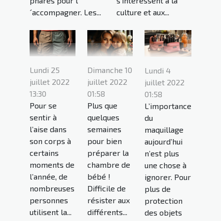
phares pour l
s’intéressent à la
´accompagner. Les...
culture et aux...
Lundi 25
Dimanche 10
Lundi 4
juillet 2022
juillet 2022
juillet 2022
13:30
01:58
01:58
Pour se
Plus que
L’importance
sentir à
quelques
du
l’aise dans
semaines
maquillage
son corps à
pour bien
aujourd’hui
certains
préparer la
n’est plus
moments de
chambre de
une chose à
l’année, de
bébé !
ignorer. Pour
nombreuses
Difficile de
plus de
personnes
résister aux
protection
utilisent la...
différents...
des objets