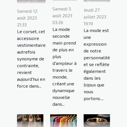
Samedi 5
Jeudi 27
Samedi 12
août 2023
juillet 2023
août 2023
03:26
19:19
21:33
La mode
La mode est
Le corset, cet
seconde
une
accessoire
main prend
expression
vestimentaire
de plus en
de notre
autrefois
plus
personnalité
synonyme de
d'ampleur à
et se reflète
contrainte,
travers le
également
revient
monde,
dans les
aujourd'hui en
créant une
bijoux que
force dans...
dynamique
nous
nouvelle
portons....
dans...