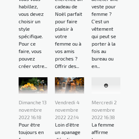
habillez,
cadeau de
veste pour
vous devez
Noël parfait
femme ?
choisir un
pour faire
C’est un
style
plaisir à
vêtement
spécifique.
votre
qui peut se
Pour ce
femme ou à
porter à la
faire, vous
vos amis
fois au
pouvez
proches ?
bureau ou
créer votre...
Offrir des...
en...
Dimanche 13
Vendredi 4
Mercredi 2
novembre
novembre
novembre
2022 16:18
2022 22:14
2022 16:38
Pour être
Loin d’être
La femme
toujours en
un apanage
affirme