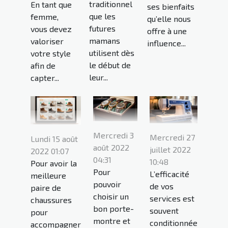
traditionnel
En tant que
ses bienfaits
que les
femme,
qu’elle nous
futures
vous devez
offre à une
mamans
valoriser
influence...
utilisent dès
votre style
le début de
afin de
leur...
capter...
Mercredi 3
Mercredi 27
Lundi 15 août
août 2022
juillet 2022
2022 01:07
04:31
10:48
Pour avoir la
Pour
L’efficacité
meilleure
pouvoir
de vos
paire de
choisir un
services est
chaussures
bon porte-
souvent
pour
montre et
conditionnée
accompagner