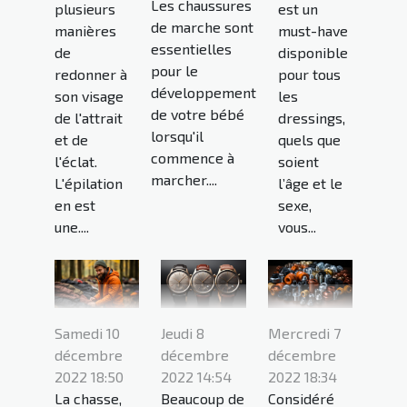
Les chaussures
plusieurs
est un
de marche sont
manières
must-have
essentielles
de
disponible
pour le
redonner à
pour tous
développement
son visage
les
de votre bébé
de l'attrait
dressings,
lorsqu'il
et de
quels que
commence à
l'éclat.
soient
marcher....
L'épilation
l’âge et le
en est
sexe,
une....
vous...
Samedi 10
Jeudi 8
Mercredi 7
décembre
décembre
décembre
2022 18:50
2022 14:54
2022 18:34
La chasse,
Beaucoup de
Considéré