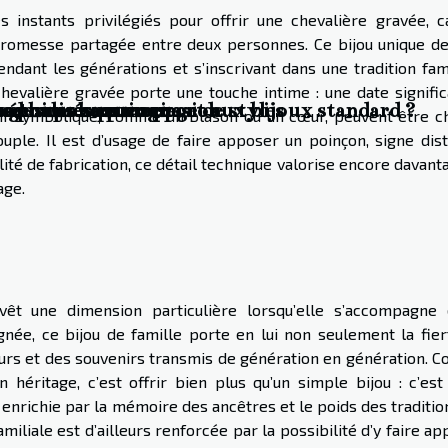
s instants privilégiés pour offrir une chevalière gravée, ca
omesse partagée entre deux personnes. Ce bijou unique de
ndant les générations et s’inscrivant dans une tradition fami
chevalière gravée porte une touche intime : une date signific
sonnalisés par rapport aux bijoux standard ?
es pour chaque occasion
et éthiques en vogue
age sans se ruiner
odernes : un mariage de styles
tif symbolique, comme un blason ou un cœur, peuvent être ch
ouple. Il est d’usage de faire apposer un poinçon, signe dist
alité de fabrication, ce détail technique valorise encore davant
age.
evêt une dimension particulière lorsqu’elle s’accompagne 
gnée, ce bijou de famille porte en lui non seulement la fier
eurs et des souvenirs transmis de génération en génération. C
héritage, c’est offrir bien plus qu’un simple bijou : c’est 
 enrichie par la mémoire des ancêtres et le poids des traditio
amiliale est d’ailleurs renforcée par la possibilité d’y faire a