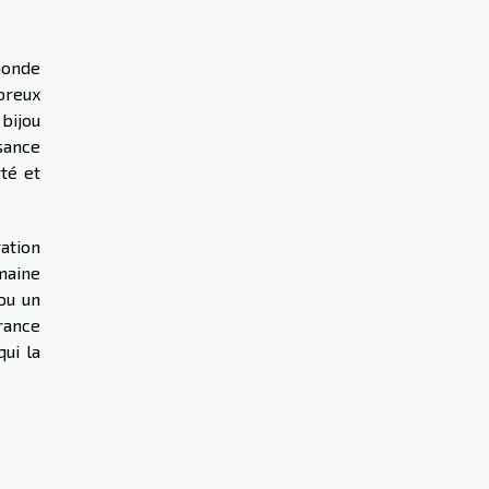
monde
breux
bijou
sance
té et
ration
maine
ou un
rance
qui la