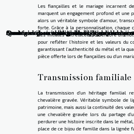
Les fiançailles et le mariage incarnent de
marquent un engagement profond et une pr
alors un véritable symbole d’amour, transce
forte. Grâce à la personnalisation, chaque 
Quels sont les avantages des bijoux en or per
Comment choisir ses grillz et bijoux dentair
Stratégies pour choisir des bijoux durables 
Stratégies pour collectionner des bijoux vint
Associer bijoux traditionnels et gandouras m
des initiales entrelacées, ou encore un mo
pour refléter l’histoire et les valeurs du c
garantissant l’authenticité du métal et la qu
pièce offerte lors de fiançailles ou d’un mari
Transmission familiale
La transmission d’un héritage familial r
chevalière gravée. Véritable symbole de li
patrimoine, mais aussi la continuité des val
une chevalière gravée lors du partage d’un 
perdurer une histoire inscrite dans le métal,
place de ce bijou de famille dans la lignée f