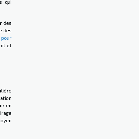
s qui
r des
e des
 pour
ent et
lière
sation
ur en
virage
moyen