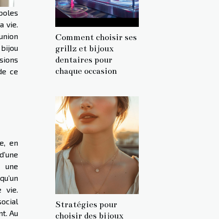
boles
a vie.
union
Comment choisir ses
 bijou
grillz et bijoux
sions
dentaires pour
chaque occasion
de ce
e, en
 d’une
r une
qu’un
 vie.
social
Stratégies pour
nt. Au
choisir des bijoux