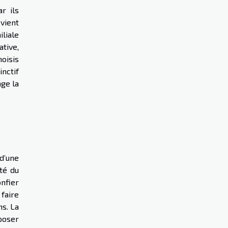
r ils
vient
liale
ative,
oisis
inctif
age la
d’une
té du
onfier
faire
ns. La
pposer