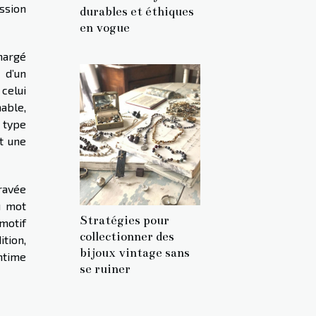
ession
durables et éthiques
en vogue
chargé
 d’un
 celui
mable,
e type
t une
ravée
u mot
Stratégies pour
 motif
collectionner des
ition,
bijoux vintage sans
intime
se ruiner