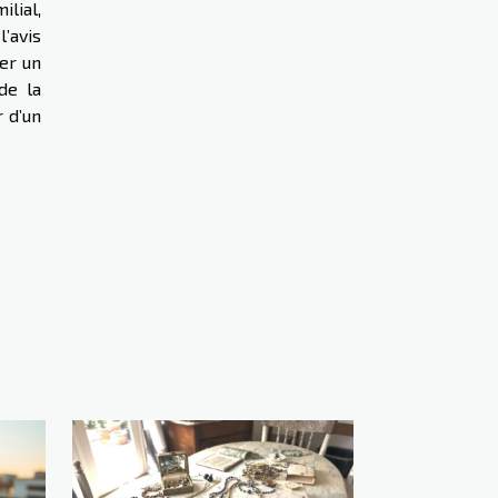
lial,
’avis
er un
de la
r d’un