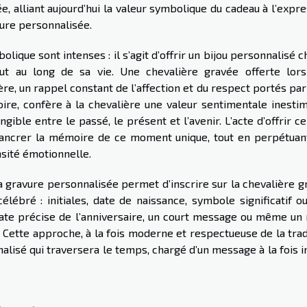
e, alliant aujourd’hui la valeur symbolique du cadeau à l’expr
ure personnalisée.
ique sont intenses : il s’agit d’offrir un bijou personnalisé 
t au long de sa vie. Une chevalière gravée offerte lors
re, un rappel constant de l’affection et du respect portés par
stoire, confère à la chevalière une valeur sentimentale inesti
ngible entre le passé, le présent et l’avenir. L’acte d’offrir c
 à ancrer la mémoire de ce moment unique, tout en perpétuan
sité émotionnelle.
 gravure personnalisée permet d’inscrire sur la chevalière g
élébré : initiales, date de naissance, symbole significatif o
a date précise de l’anniversaire, un court message ou même un
. Cette approche, à la fois moderne et respectueuse de la trad
nalisé qui traversera le temps, chargé d’un message à la fois 